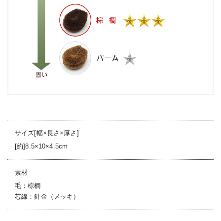
サイズ[幅×長さ×厚さ]
[約]8.5×10×4.5cm
素材
毛：棕櫚
芯線：針金（メッキ）